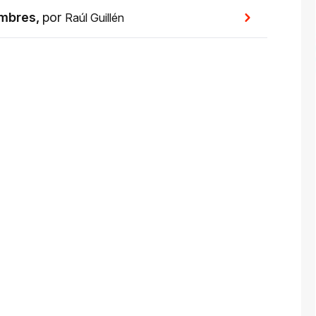
ombres
,
por
Raúl Guillén