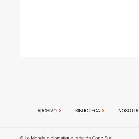
ARCHIVO
BIBLIOTECA
NOSOTR
© Le Monde diplomatique, edición Cono Sur.