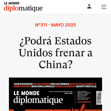
Skip
Le monde diplomatique
to
content
N°311 - MAYO 2025
¿Podrá Estados
Unidos frenar a
China?