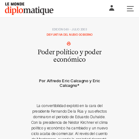
Skip
Le monde diplomatique
to
content
EDICIÓN 049 - JULIO 2003
DISYUNTIVA DEL NUEVO GOBIERNO
Poder político y poder
económico
Por Alfredo Eric Calcagno y Eric
Calcagno
*
La convertibilidad explotó en la cara del
presidente Fernando De la Rúa y sus efectos
dominaron el período de Eduardo Duhalde.
Con la presidencia de Néstor Kirchner el clima
político y económico ha cambiado y un nuevo
ciclo acaba de comenzar. Al revés del cuento