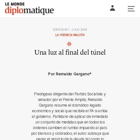
Skip
Le monde diplomatique
to
content
EDICIÓN 061 - JULIO 2004
LA HERENCIA MALDITA
Una luz al final del túnel
Por Reinaldo Gargano
*
Prestigioso dirigente del Partido Socialista y
senador por el Frente Amplio, Reinaldo
Gargano resume el dramático legado
económico y social que recibirá el FA si arriba
al gobierno. Partidario de aplicar de inmediato
un conjunto de medidas que en todos los
órdenes cambien el rumbo impuesto al país
por blancos y colorados, el autor subraya que
pagar el servicio de la deuda tal como lo