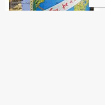
El nacionalismo sirio a la
defensiva
Paul-Marie De La Gorce