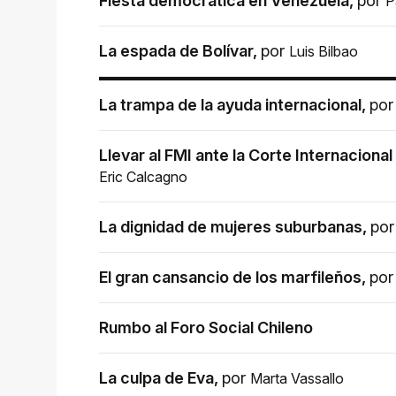
Fiesta democrática en Venezuela
,
por
P
La espada de Bolívar
,
por
Luis Bilbao
La trampa de la ayuda internacional
,
po
Llevar al FMI ante la Corte Internacional
Eric Calcagno
La dignidad de mujeres suburbanas
,
po
El gran cansancio de los marfileños
,
po
Rumbo al Foro Social Chileno
La culpa de Eva
,
por
Marta Vassallo