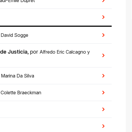
aul-Émile Dupret
r
David Sogge
 de Justicia
,
por
Alfredo Eric Calcagno
y
r
Marina Da Silva
r
Colette Braeckman