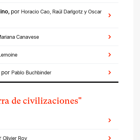
tino
,
por
Horacio Cao
,
Raúl Darlgotz
y
Oscar
ariana Canavese
Lemoine
,
por
Pablo Buchbinder
ra de civilizaciones"
r
Olivier Roy