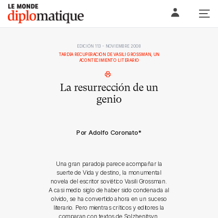
Skip
Le monde diplomatique
to
content
EDICIÓN 113 - NOVIEMBRE 2008
TARDÍA RECUPERACIÓN DE VASILI GROSSMAN, UN
ACONTECIMIENTO LITERARIO
La resurrección de un
genio
Por Adolfo Coronato
*
Una gran paradoja parece acompañar la
suerte de Vida y destino, la monumental
novela del escritor soviético Vasili Grossman.
A casi medio siglo de haber sido condenada al
olvido, se ha convertido ahora en un suceso
literario. Pero mientras críticos y editores la
comparan con textos de Solzhenitsyn,