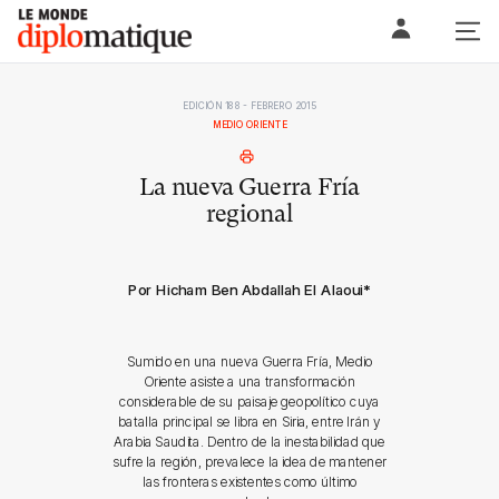
Skip
Le monde diplomatique
to
content
EDICIÓN 188 - FEBRERO 2015
MEDIO ORIENTE
La nueva Guerra Fría
regional
Por Hicham Ben Abdallah El Alaoui
*
Sumido en una nueva Guerra Fría, Medio
Oriente asiste a una transformación
considerable de su paisaje geopolítico cuya
batalla principal se libra en Siria, entre Irán y
Arabia Saudita. Dentro de la inestabilidad que
sufre la región, prevalece la idea de mantener
las fronteras existentes como último