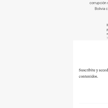
corrupción 
Bolivia 
E
p
n
M
Suscribite y acced
contenidos.