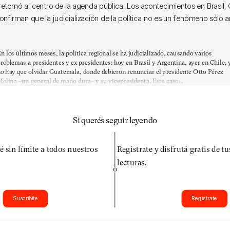
retornó al centro de la agenda pública. Los acontecimientos en Brasil,
confirman que la judicialización de la política no es un fenómeno sólo a
n los últimos meses, la política regional se ha judicializado, causando varios
roblemas a presidentes y ex presidentes: hoy en Brasil y Argentina, ayer en Chile, 
o hay que olvidar Guatemala, donde debieron renunciar el presidente Otto Pérez
olina –un general de mano dura– y su vicepresidenta. Este caso...
Si querés seguir leyendo
é sin límite a todos nuestros
Registrate y disfrutá gratis de t
lecturas.
O
Suscribite
Registrate