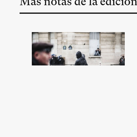
Más notas de la edició
Es hora de ir por todo
Pierre Rimbert