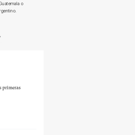
 Guatemala o
rgentino.
y
us primeras