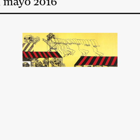
n
mayo
2016
El iceberg portugués
Jorge Argüello