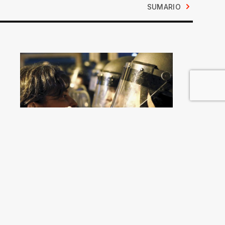
SUMARIO
Crisis interminable en
Macedonia
Jean-Arnault Dérens
y
Laurent