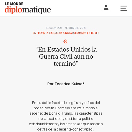
Skip
Le monde diplomatique
to
content
EDICIÓN 209 - NOVIEMBRE 2016
ENTREVISTA EXCLUSIVA A NOAM CHOMSKY EN EL MIT
“En Estados Unidos la
Guerra Civil aún no
terminó”
Por Federico Kukso
*
En su doble faceta de lingüista y crítico del
poder, Noam Chomsky analiza a fondo el
ascenso de Donald Trump, las características
de la sociedad y el sistema político
estadounidenses y las amenazas que asoman
detrás de la creciente conectividad.