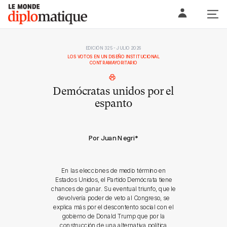
Skip
Le monde diplomatique
to
content
EDICIÓN 325 - JULIO 2026
LOS VOTOS EN UN DISEÑO INSTITUCIONAL
CONTRAMAYORITARIO
Demócratas unidos por el
espanto
Por Juan Negri
*
En las elecciones de medio término en
Estados Unidos, el Partido Demócrata tiene
chances de ganar. Su eventual triunfo, que le
devolvería poder de veto al Congreso, se
explica más por el descontento social con el
gobierno de Donald Trump que por la
construcción de una alternativa política