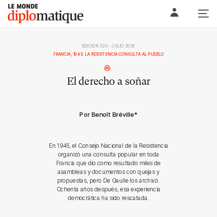
Skip
Le monde diplomatique
to
content
EDICIÓN 325 - JULIO 2026
FRANCIA, 1945: LA RESISTENCIA CONSULTA AL PUEBLO
El derecho a soñar
Por Benoît Bréville
*
En 1945, el Consejo Nacional de la Resistencia
organizó una consulta popular en toda
Francia que dio como resultado miles de
asambleas y documentos con quejas y
propuestas, pero De Gaulle los archivó.
Ochenta años después, esa experiencia
democrática ha sido rescatada.