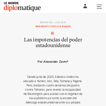
Skip
Le monde diplomatique
to
content
EDICIÓN 325 - JULIO 2026
IRÁN RESISTE TODOS LOS ATAQUES
Las impotencias del poder
estadounidense
Por Alexander Zevin
*
Desde junio de 2025, Estados Unidos ha
atacado a Yemen, Irán, Siria, Somalia y Nigeria.
Pero, bastaron cuatro semanas de guerra
contra Teherán, para revelar la incapacidad
de Washington para acabar con el régimen de
los ayatollahs así como la erosión del
liderazgo estadounidense ante sus propios