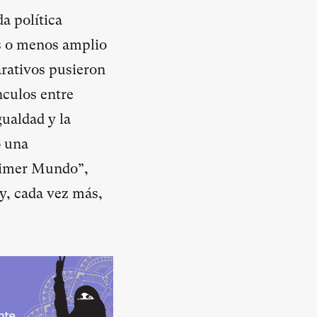
a política
s o menos amplio
arativos pusieron
nculos entre
gualdad y la
o una
Primer Mundo”,
y, cada vez más,