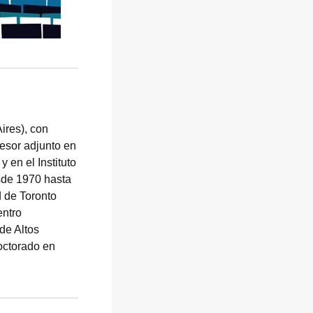
ires), con
fesor adjunto en
 en el Instituto
esde 1970 hasta
d de Toronto
entro
de Altos
octorado en