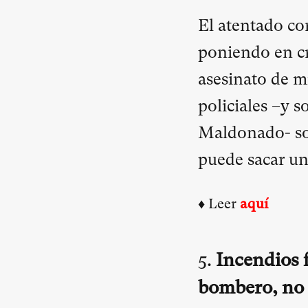
El atentado con
poniendo en cri
asesinato de mi
policiales –y s
Maldonado- son
puede sacar un
♦ Leer
aquí
5.
Incendios f
bombero, no 