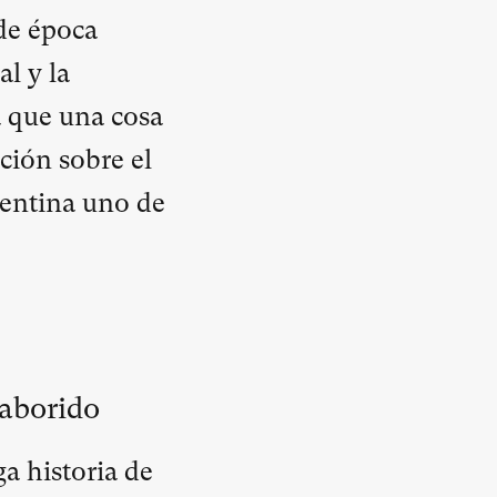
 de época
al y la
a que una cosa
nción sobre el
gentina uno de
Saborido
a historia de