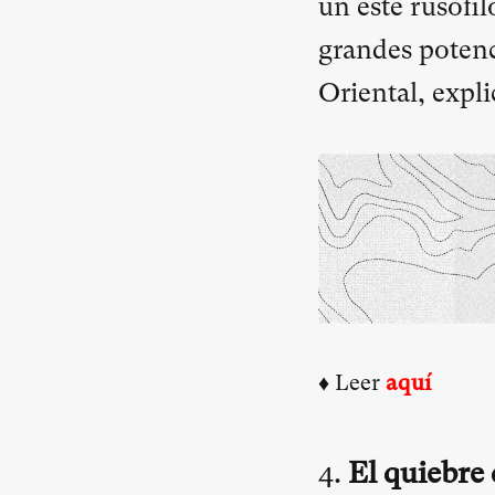
un este rusófil
grandes potenc
Oriental, expli
♦ Leer
aquí
4.
El quiebre