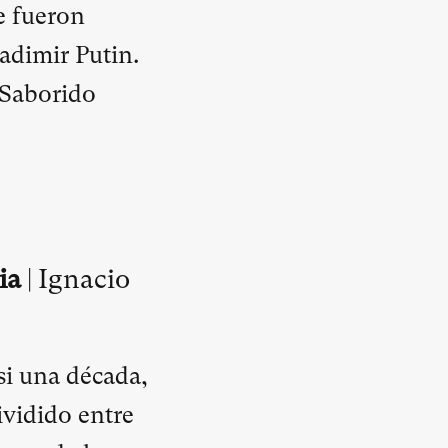
e fueron
adimir Putin.
 Saborido
ia
| Ignacio
si una década,
dividido entre