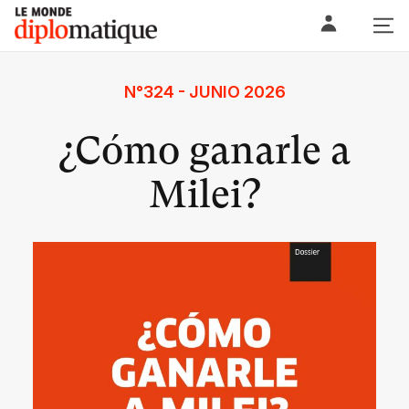
Skip
Le monde diplomatique
to
content
N°324 - JUNIO 2026
¿Cómo ganarle a
Milei?