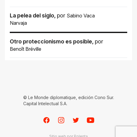
La pelea del siglo
,
por
Sabino Vaca
Narvaja
Otro proteccionismo es posible
,
por
Benoît Bréville
© Le Monde diplomatique, edición Cono Sur.
Capital Intelectual S.A.
Facebook
Instagram
Twitter
Youtube
Sitio web por
Polenta