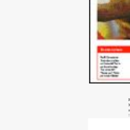
R
M
m
B