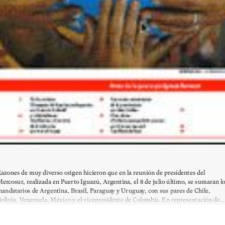
azones de muy diverso origen hicieron que en la reunión de presidentes del
ercosur, realizada en Puerto Iguazú, Argentina, el 8 de julio último, se sumaran l
andatarios de Argentina, Brasil, Paraguay y Uruguay, con sus pares de Chile,
olivia, Venezuela, México y el vicepresidente de Colombia. En representación de...