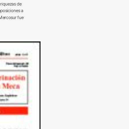
 riquezas de
oposiciones a
 Mercosur fue