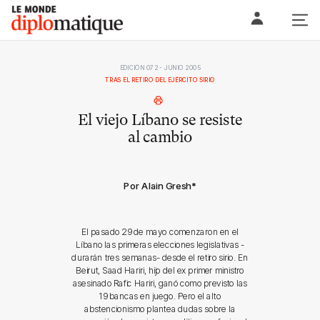
Skip
Le monde diplomatique
to
content
EDICIÓN 072 - JUNIO 2005
TRAS EL RETIRO DEL EJÉRCITO SIRIO
El viejo Líbano se resiste
al cambio
Por Alain Gresh
*
El pasado 29 de mayo comenzaron en el
Líbano las primeras elecciones legislativas -
durarán tres semanas- desde el retiro sirio. En
Beirut, Saad Hariri, hijo del ex primer ministro
asesinado Rafic Hariri, ganó como previsto las
19 bancas en juego. Pero el alto
abstencionismo plantea dudas sobre la