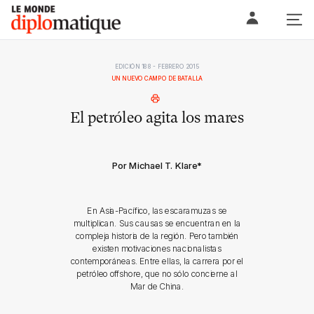
Skip
Le monde diplomatique
to
content
EDICIÓN 188 - FEBRERO 2015
UN NUEVO CAMPO DE BATALLA
El petróleo agita los mares
Por Michael T. Klare
*
En Asia-Pacífico, las escaramuzas se
multiplican. Sus causas se encuentran en la
compleja historia de la región. Pero también
existen motivaciones nacionalistas
contemporáneas. Entre ellas, la carrera por el
petróleo offshore, que no sólo concierne al
Mar de China.