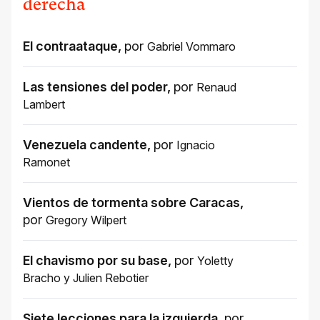
derecha
El contraataque
,
por
Gabriel Vommaro
Las tensiones del poder
,
por
Renaud
Lambert
Venezuela candente
,
por
Ignacio
Ramonet
Vientos de tormenta sobre Caracas
,
por
Gregory Wilpert
El chavismo por su base
,
por
Yoletty
Bracho
y
Julien Rebotier
Siete lecciones para la izquierda
,
por