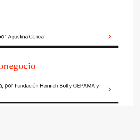
por
Agustina Corica
ronegocio
a
,
por
Fundación Heinrich Böll y GEPAMA
y