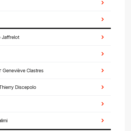
 Jaffrelot
r
Geneviève Clastres
Thierry Discepolo
limi