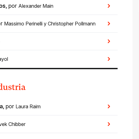
dos
,
por
Alexander Main
or
Massimo Perinelli
y
Christopher Pollmann
e
ayol
dustria
ia
,
por
Laura Raim
vek Chibber