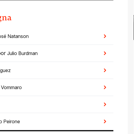
gna
osé Natanson
por
Julio Burdman
íguez
l Vommaro
o Peirone