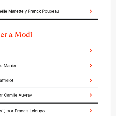
ëlle Mariette
y
Franck Poupeau
der a Modi
e Manier
affrelot
or
Camille Auvray
s”
,
por
Francis Laloupo