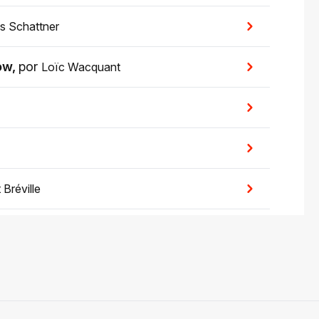
s Schattner
ow
,
por
Loïc Wacquant
 Bréville