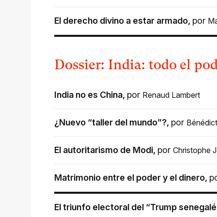
El derecho divino a estar armado
,
por
Ma
Dossier: India: todo el po
India no es China
,
por
Renaud Lambert
¿Nuevo “taller del mundo”?
,
por
Bénédict
El autoritarismo de Modi
,
por
Christophe J
Matrimonio entre el poder y el dinero
,
p
El triunfo electoral del “Trump senegalé