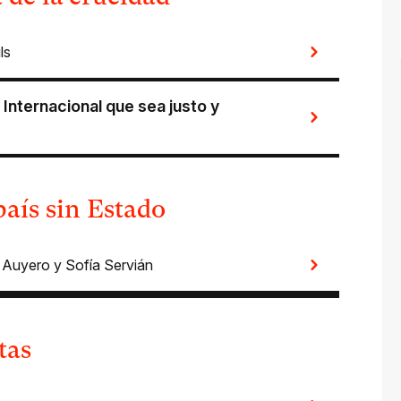
ls
nternacional que sea justo y
país sin Estado
r Auyero
y
Sofía Servián
tas