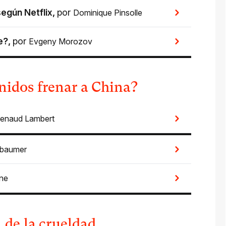
según Netflix
,
por
Dominique Pinsolle
e?
,
por
Evgeny Morozov
nidos frenar a China?
enaud Lambert
rbaumer
ne
a de la crueldad